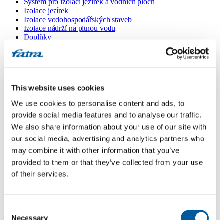
Systém pro izolaci jezírek a vodních ploch
Izolace jezírek
Izolace vodohospodářských staveb
Izolace nádrží na pitnou vodu
Doplňky
Kašírované plechy FATRANYL
Profil FATRAFAST s výztuží
Profil FATRAFLEX
Dlaždice FATRAFOL WALK 600
Parozábrana a tepelná izolace
This website uses cookies
Ochranná geotextilie
Lepidla
We use cookies to personalise content and ads, to
Ostatní doplňky
provide social media features and to analyse our traffic.
VŠECHNY PRODUKTY
We also share information about your use of our site with
our social media, advertising and analytics partners who
Menu
may combine it with other information that you’ve
provided to them or that they’ve collected from your use
Menu
of their services.
Domů
/
Poradna
/
Otázka
Consent
Otázka
Necessary
Selection