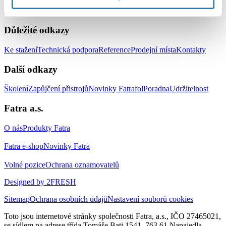
Střešní hydroizolační systém
Zemní hydroizolační systém
Systém pro
izolaci jezírek a vodních ploch
Doplňky
Důležité odkazy
Ke stažení
Technická podpora
Reference
Prodejní místa
Kontakty
Další odkazy
Školení
Zapůjčení přistrojů
Novinky Fatrafol
Poradna
Udržitelnost
Fatra a.s.
O nás
Produkty Fatra
Fatra e-shop
Novinky Fatra
Volné pozice
Ochrana oznamovatelů
Designed by 2FRESH
Sitemap
Ochrana osobních údajů
Nastavení souborů cookies
Toto jsou internetové stránky společnosti Fatra, a.s., IČO 27465021,
se sídlem na adrese třída Tomáše Bati 1541, 763 61 Napajedla