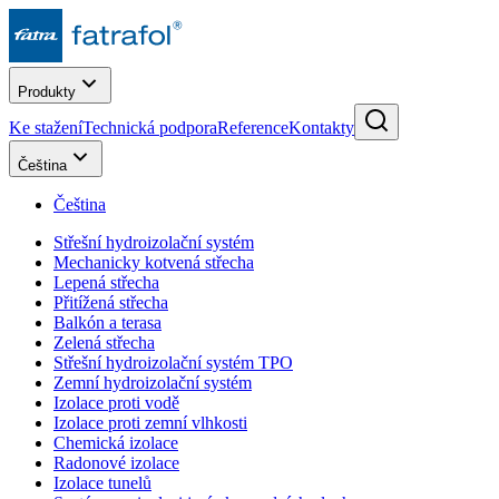
Produkty
Ke stažení
Technická podpora
Reference
Kontakty
Čeština
Čeština
Střešní hydroizolační systém
Mechanicky kotvená střecha
Lepená střecha
Přitížená střecha
Balkón a terasa
Zelená střecha
Střešní hydroizolační systém TPO
Zemní hydroizolační systém
Izolace proti vodě
Izolace proti zemní vlhkosti
Chemická izolace
Radonové izolace
Izolace tunelů