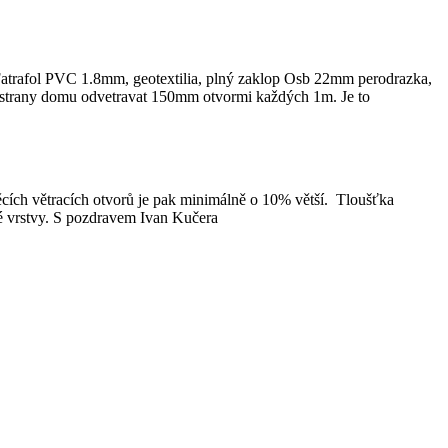
 Fatrafol PVC 1.8mm, geotextilia, plný zaklop Osb 22mm perodrazka,
 strany domu odvetravat 150mm otvormi každých 1m. Je to
ěcích větracích otvorů je pak minimálně o 10% větší. Tloušťka
é vrstvy. S pozdravem Ivan Kučera