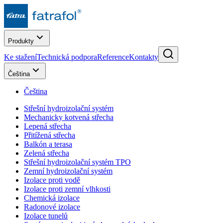
Produkty
Ke stažení
Technická podpora
Reference
Kontakty
Čeština
Čeština
Střešní hydroizolační systém
Mechanicky kotvená střecha
Lepená střecha
Přitížená střecha
Balkón a terasa
Zelená střecha
Střešní hydroizolační systém TPO
Zemní hydroizolační systém
Izolace proti vodě
Izolace proti zemní vlhkosti
Chemická izolace
Radonové izolace
Izolace tunelů