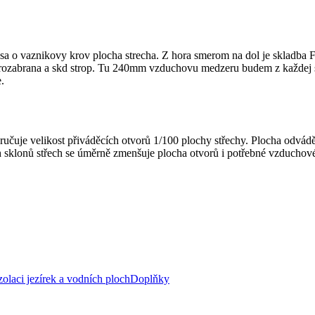
sa o vaznikovy krov plocha strecha. Z hora smerom na dol je skladba
arozabrana a skd strop. Tu 240mm vzduchovu medzeru budem z každej
.
učuje velikost přiváděcích otvorů 1/100 plochy střechy. Plocha odvád
 sklonů střech se úměrně zmenšuje plocha otvorů i potřebné vzduchov
zolaci jezírek a vodních ploch
Doplňky