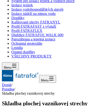
Systém pro izolaci jezírek a vodních ploch
Izolace jezírek
Izolace vodohospodářských staveb
Izolace nádrží na pitnou vodu
Doplňky
Kašírované plechy FATRANYL
Profil FATRAFAST s výztuží
Profil FATRAFLEX
Dlaždice FATRAFOL WALK 600
Parozábrana a tepelná izolace
Ochranná geotextilie
Lepidla
Ostatní doplňky
VŠECHNY PRODUKTY
Menu
Menu
Domů
/
Poradna
/
Skladba plochej vaznikovej strechy
Skladba plochej vaznikovej strechy