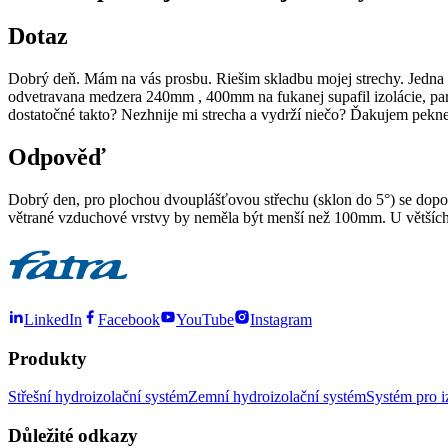
Dotaz
Dobrý deň. Mám na vás prosbu. Riešim skladbu mojej strechy. Jedna 
odvetravana medzera 240mm , 400mm na fukanej supafil izolácie, p
dostatočné takto? Nezhnije mi strecha a vydrží niečo? Ďakujem pekne
Odpověď
Dobrý den, pro plochou dvouplášťovou střechu (sklon do 5°) se dopor
větrané vzduchové vrstvy by neměla být menší než 100mm. U větších
LinkedIn
Facebook
YouTube
Instagram
Produkty
Střešní hydroizolační systém
Zemní hydroizolační systém
Systém pro i
Důležité odkazy