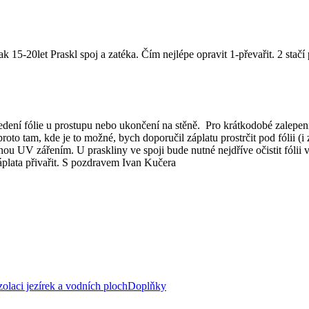
ak 15-20let Praskl spoj a zatéka. Čím nejlépe opravit 1-převařit. 2 sta
ení fólie u prostupu nebo ukončení na stěně. Pro krátkodobé zalepení 
proto tam, kde je to možné, bych doporučil záplatu prostrčit pod fólii (i
enou UV zářením. U praskliny ve spoji bude nutné nejdříve očistit fólii
áplata přivařit. S pozdravem Ivan Kučera
zolaci jezírek a vodních ploch
Doplňky