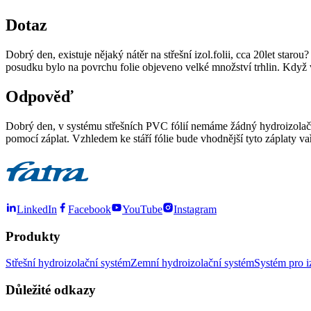
Dotaz
Dobrý den, existuje nějaký nátěr na střešní izol.folii, cca 20let sta
posudku bylo na povrchu folie objeveno velké množství trhlin. Když 
Odpověď
Dobrý den, v systému střešních PVC fólií nemáme žádný hydroizolační 
pomocí záplat. Vzhledem ke stáří fólie bude vhodnější tyto záplaty v
LinkedIn
Facebook
YouTube
Instagram
Produkty
Střešní hydroizolační systém
Zemní hydroizolační systém
Systém pro i
Důležité odkazy