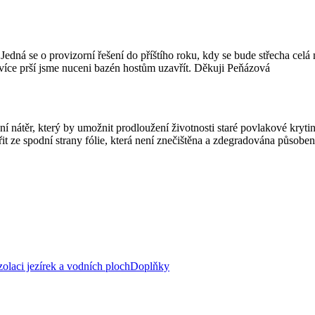
rou? Jedná se o provizorní řešení do příštího roku, kdy se bude střecha 
více prší jsme nuceni bazén hostům uzavřít. Děkuji Peňázová
nátěr, který by umožnit prodloužení životnosti staré povlakové krytin
ařit ze spodní strany fólie, která není znečištěna a zdegradována půs
zolaci jezírek a vodních ploch
Doplňky