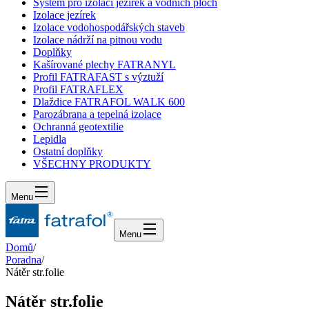
Systém pro izolaci jezírek a vodních ploch
Izolace jezírek
Izolace vodohospodářských staveb
Izolace nádrží na pitnou vodu
Doplňky
Kašírované plechy FATRANYL
Profil FATRAFAST s výztuží
Profil FATRAFLEX
Dlaždice FATRAFOL WALK 600
Parozábrana a tepelná izolace
Ochranná geotextilie
Lepidla
Ostatní doplňky
VŠECHNY PRODUKTY
Menu
Menu
Domů
/
Poradna
/
Nátěr str.folie
Nátěr str.folie